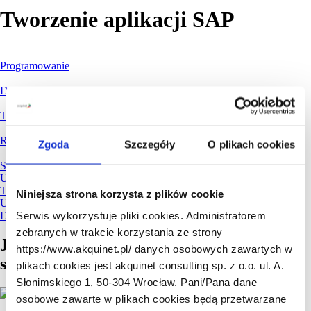
Tworzenie aplikacji SAP
Programowanie
Development aplikacji w chmurze
Tworzenie aplikacji frontendowych
Robotyzacja procesów
Zgoda
Szczegóły
O plikach cookies
Sztuczna Inteligencja
Usługi wdrożeniowe SAP
Tworzenie aplikacji SAP
Niniejsza strona korzysta z plików cookie
Utrzymanie i rozwój aplikacji
Serwis wykorzystuje pliki cookies. Administratorem
Dostarczenie licencji SAP
zebranych w trakcie korzystania ze strony
Jesteś zainteresowany ofertą? Skontaktuj
https://www.akquinet.pl/ danych osobowych zawartych w
się z nami!
plikach cookies jest akquinet consulting sp. z o.o. ul. A.
Słonimskiego 1, 50-304 Wrocław. Pani/Pana dane
osobowe zawarte w plikach cookies będą przetwarzane