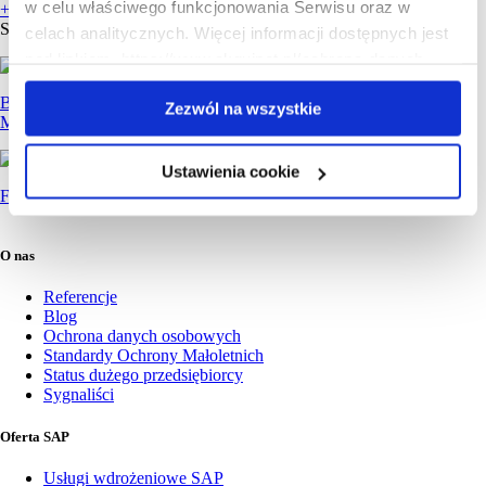
w celu właściwego funkcjonowania Serwisu oraz w
+48 571 558 500
Serwis SAP:
+48 666 894 710
celach analitycznych. Więcej informacji dostępnych jest
pod linkiem https://www.akquinet.pl/ochrona-danych-
osobowych/pliki-cookies-klauzula-informacyjna
Biuro
Zezwól na wszystkie
Marketing
Ustawienia cookie
Formularz online »
O nas
Referencje
Blog
Ochrona danych osobowych
Standardy Ochrony Małoletnich
Status dużego przedsiębiorcy
Sygnaliści
Oferta SAP
Usługi wdrożeniowe SAP