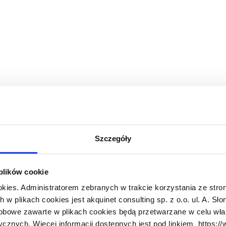
nierskie i bezpieczeństwo systemów IT.
Szczegóły
racja i pełne wsparcie IT
le Cloud oraz migracja do chmury
oft 365 (Office 365) dla firm
 plików cookie
okies. Administratorem zebranych w trakcie korzystania ze stron
 plikach cookies jest akquinet consulting sp. z o.o. ul. A. Sło
obowe zawarte w plikach cookies będą przetwarzane w celu wł
sługa IT dla Firm
ycznych. Więcej informacji dostępnych jest pod linkiem https:/