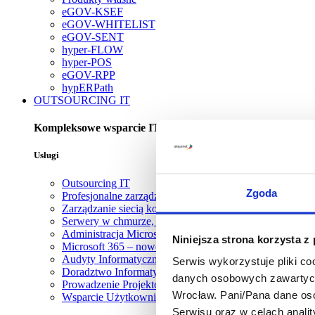
eGOV-KSEF
eGOV-WHITELIST
eGOV-SENT
hyper-FLOW
hyper-POS
eGOV-RPP
hypERPath
OUTSOURCING IT
Kompleksowe wsparcie IT - od chmury po rozwiązania inży
Usługi
Outsourcing IT
Zgoda
Profesjonalne zarządzanie infrastrukturą serwerową
Zarządzanie siecią komputerową – profesjonalna administ
Serwery w chmurze, zarządzanie usługami Azure i Goog
Administracja Microsoft Office 365 i Migracje do Micros
Niniejsza strona korzysta z
Microsoft 365 – nowoczesne środowisko pracy
Audyty Informatyczne
Serwis wykorzystuje pliki co
Doradztwo Informatyczne dla Firm
danych osobowych zawartych w
Prowadzenie Projektów Informatycznych
Wrocław. Pani/Pana dane os
Wsparcie Użytkowników Końcowych - Kompleksowa Ob
Serwisu oraz w celach analit