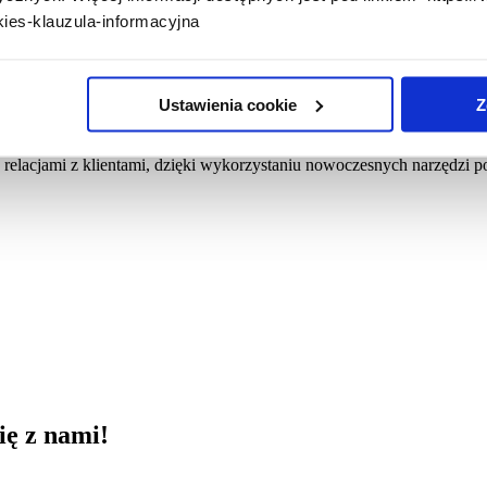
ies-klauzula-informacyjna
Ustawienia cookie
Z
ozwojem i utrzymaniem rozwiązań wspierających procesy biznesowe prz
dsiębiorstwom digitalizować procesy biznesowe, skutecznie prowadzi
e relacjami z klientami, dzięki wykorzystaniu nowoczesnych narzędzi 
ię z nami!