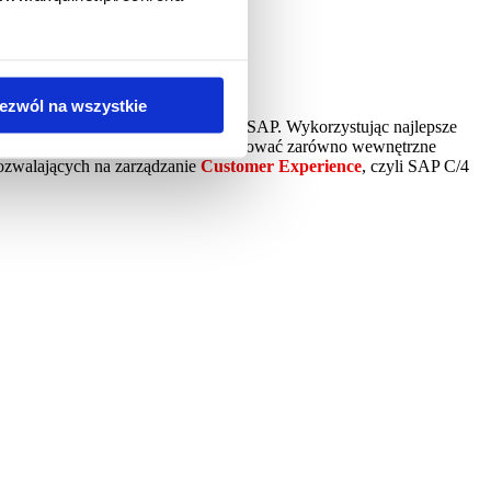
ezwól na wszystkie
edsiębiorstw, opartych o platformę SAP. Wykorzystując najlepsze
ć transformacje cyfrową i optymalizować zarówno wewnętrzne
pozwalających na zarządzanie
Customer Experience
, czyli SAP C/4