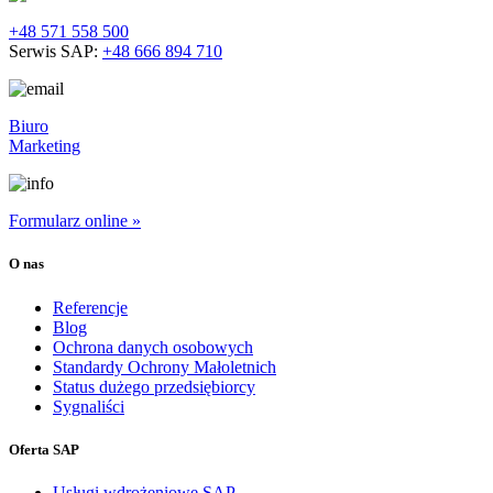
+48 571 558 500
Serwis SAP:
+48 666 894 710
Biuro
Marketing
Formularz online »
O nas
Referencje
Blog
Ochrona danych osobowych
Standardy Ochrony Małoletnich
Status dużego przedsiębiorcy
Sygnaliści
Oferta SAP
Usługi wdrożeniowe SAP