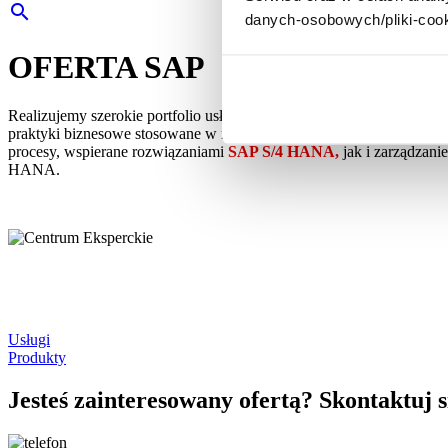
search
danych-osobowych/pliki-cook
OFERTA SAP
Realizujemy szerokie portfolio usług związanych z implementacją, r
praktyki biznesowe stosowane w rozwiązaniach SAP, pomagamy prze
procesy, wspierane rozwiązaniami
SAP S/4 HANA,
jak i zarządzani
HANA.
Usługi
Produkty
Jesteś zainteresowany ofertą? Skontaktuj s