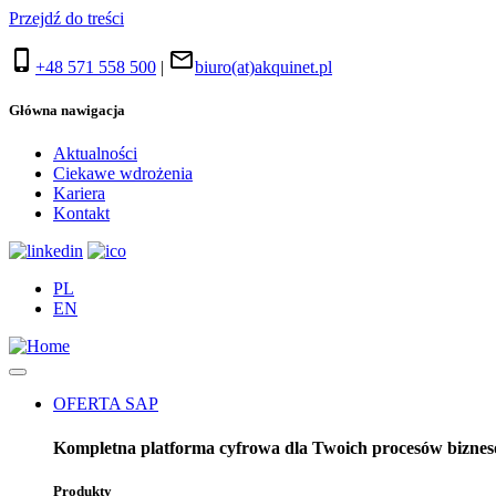
Przejdź do treści
phone_iphone
mail_outline
+48 571 558 500
|
biuro(at)akquinet.pl
Główna nawigacja
Aktualności
Ciekawe wdrożenia
Kariera
Kontakt
PL
EN
OFERTA SAP
Kompletna platforma cyfrowa dla Twoich procesów bizne
Produkty