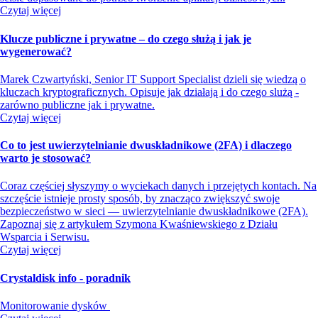
Czytaj więcej
Klucze publiczne i prywatne – do czego służą i jak je
wygenerować?
Marek Czwartyński, Senior IT Support Specialist dzieli się wiedzą o
kluczach kryptograficznych. Opisuje jak działają i do czego slużą -
zarówno publiczne jak i prywatne.
Czytaj więcej
Co to jest uwierzytelnianie dwuskładnikowe (2FA) i dlaczego
warto je stosować?
Coraz częściej słyszymy o wyciekach danych i przejętych kontach. Na
szczęście istnieje prosty sposób, by znacząco zwiększyć swoje
bezpieczeństwo w sieci — uwierzytelnianie dwuskładnikowe (2FA).
Zapoznaj się z artykułem Szymona Kwaśniewskiego z Działu
Wsparcia i Serwisu.
Czytaj więcej
Crystaldisk info - poradnik
Monitorowanie dysków