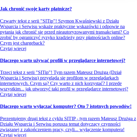
Jak chronić swoje karty płatnicze?
Czwarty tekst z serii "SITip"! Szymon Kwaśniewski z Działu
Wsparcia i Serwisu wskaże praktyczne wskazówki i odpowie na
pytania jak chronić się przed nieautoryzowanymi transakcjami? Co
zrobić by ograniczyć ryzyko kradzieży przy płatnościach online?
Czym jest chargeback?
Czytaj więcej
Dlaczego warto używać profili w przeglądarce internetowej?
Trzeci tekst z serii "SITip"! Tym razem Mateusz Drużga (Dział
Wsparcia i Serwisu) przygląda się profilom w przeglądarkach
internetowych. Czym są? Czy warto z nich korzystać? I przede
wszystkim... jak utworzyć taki profil w przeglądarce internetowej?
Czytaj więcej
Dlaczego warto wyłączać komputer? Oto 7 istotnych powodów!
Prezentujemy drugi tekst z cyklu SITIP - tym razem Mateusz Drużga z
Działu Wsparcia i Serwisu porusza temat dotyczący czynności
związanej z zakończeniem pracy, czyli... wyłączenie komputera!
Czytaj więcej