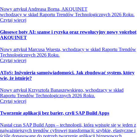
Nowy artykuł Andreasa Borna, AKQUINET
wchodzący w skład Raportu Trendów Technologicznych 2026 Roku.
Czytaj więcej
Głosowe boty AI: szanse i ryzyka oraz rewolucyjny nowy voicebot
AKQUINET
Nowy artykuł Marcusa Wuesta, wchodzący w skład Raportu Trendów
Technologicznych 2026 Roku.
Czytaj więcej
AToS: Inżynieria samoświadomości. Jak zbudować system, który
wie, że istnieje?
Nowy artykuł Krzysztofa Banaszewskiego, wchodzący w skład
Raportu Trendów Technologicznych 2026 Roku.
Czytaj więcej
Tworzenie aplikacji bez barier, czyli SAP Build Apps
Nastał czas SAP Build Apps – technologii, która wpisuje się w jeden z
najważniejszych trendów cyfrowej transformacji: szybkie, elastyczne i
ściśle dopasowane do potrzeb tworzenie aplikacji biznesowych.