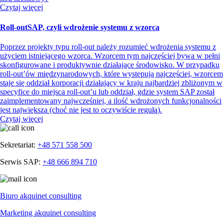
Czytaj więcej
Roll-outSAP, czyli wdrożenie systemu z wzorca
Poprzez projekty typu roll-out należy rozumieć wdrożenia systemu z
użyciem istniejącego wzorca. Wzorcem tym najczęściej bywa w pełni
skonfigurowane i produktywnie działające środowisko. W przypadku
roll-out’ów międzynarodowych, które występują najczęściej, wzorcem
staje się oddział korporacji działający w kraju najbardziej zbliżonym w
specyfice do miejsca roll-out’u lub oddział, gdzie system SAP został
zaimplementowany najwcześniej, a ilość wdrożonych funkcjonalności
jest największa (choć nie jest to oczywiście regułą).
Czytaj więcej
Sekretariat:
+48 571 558 500
Serwis SAP:
+48 666 894 710
Biuro akquinet consulting
Marketing akquinet consulting