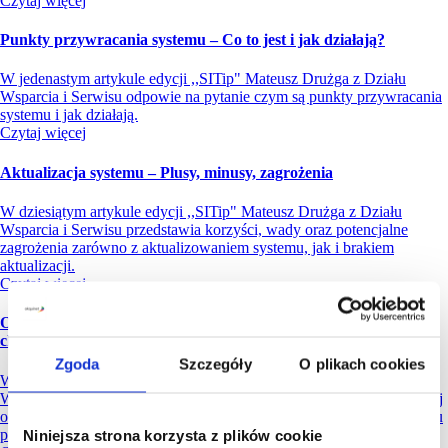
Czytaj więcej
Punkty przywracania systemu – Co to jest i jak działają?
W jedenastym artykule edycji ,,SITip" Mateusz Drużga z Działu
Wsparcia i Serwisu odpowie na pytanie czym są punkty przywracania
systemu i jak działają.
Czytaj więcej
Aktualizacja systemu – Plusy, minusy, zagrożenia
W dziesiątym artykule edycji ,,SITip" Mateusz Drużga z Działu
Wsparcia i Serwisu przedstawia korzyści, wady oraz potencjalne
zagrożenia zarówno z aktualizowaniem systemu, jak i brakiem
aktualizacji.
Czytaj więcej
OneDrive w pracy i codzienności: dlaczego warto korzystać z
chmury Microsoftu
Zgoda
Szczegóły
O plikach cookies
W dziewiątym artykule edycji ,,SITip" Marek Czwartyński z Działu
Wsparcia i Serwisu przyjrzy się bliżej OneDrive – usłudze chmurowej
od Microsoftu, która znajduje szerokie zastosowanie zarówno w życiu
prywatnym, jak i w biznesie.
Niniejsza strona korzysta z plików cookie