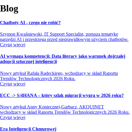
Blog
Chatboty AI - czego nie robić?
Szymon Kwaśniewski, IT Support Specialist, porusza tematykę
narzędzi AI i przestrzega przed nieprawidłowym użyciem chatbotów.
Czytaj więcej
AI wymaga kompetencji: Data literacy jako warunek dojrzałej
adopcji sztucznej inteligencji
Nowy artykuł Rafała Radeckiego, wchodzący w skład Raportu
Trendów Technologicznych 2026 Roku.
Czytaj więcej
ECC -> S/4HANA – który szlak migracji wygra w 2026 roku?
Nowy artykuł Anny Koniecznej-Garbacz, AKQUINET
wchodzący w skład Raportu Trendów Technologicznych 2026 Roku.
Czytaj więcej
Era Inteligencji Chmurowej