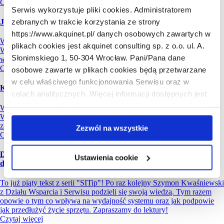
Czytaj więcej
Serwis wykorzystuje pliki cookies. Administratorem
zebranych w trakcie korzystania ze strony
Jak sprawić, by Windows 11 wyglądał jak Windows 10
https://www.akquinet.pl/ danych osobowych zawartych w
W siódmym artykule edycji ,,SITip" Mateusz Drużga z Działu
plikach cookies jest akquinet consulting sp. z o.o. ul. A.
Wsparcia i Serwisu przedstawi sprawdzone sposoby, by Windows 11
Słonimskiego 1, 50-304 Wrocław. Pani/Pana dane
wyglądał jak Windows 10.
Czytaj więcej
osobowe zawarte w plikach cookies będą przetwarzane
w celu właściwego funkcjonowania Serwisu oraz w
Koniec wsparcia dla Windows 10. Co dalej?
celach analitycznych. Więcej informacji dostępnych jest
pod linkiem https://www.akquinet.pl/ochrona-danych-
W szóstym artykule edycji ,,SITip" Marek Czwartyński z Działu
Wsparcia i Serwisu przedstawi co robić i jak się przygotować na
osobowych/pliki-cookies-klauzula-informacyjna
zmianę Windows 10 na Windows 11.
Zezwól na wszystkie
Czytaj więcej
Dlaczego warto regularnie oczyszczać dysk z niepotrzebnych
Ustawienia cookie
danych?
To już piąty tekst z serii "SITip"! Po raz kolejny Szymon Kwaśniewski
z Działu Wsparcia i Serwisu podzieli się swoją wiedzą. Tym razem
opowie o tym co wpływa na wydajność systemu oraz jak podpowie
jak przedłużyć życie sprzętu. Zapraszamy do lektury!
Czytaj więcej