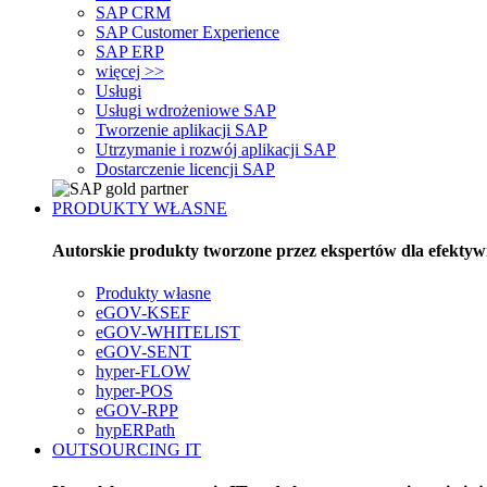
SAP CRM
SAP Customer Experience
SAP ERP
więcej >>
Usługi
Usługi wdrożeniowe SAP
Usługi
Tworzenie aplikacji SAP
Utrzymanie i rozwój aplikacji SAP
Dostarczenie licencji SAP
PRODUKTY WŁASNE
Autorskie produkty tworzone przez ekspertów dla efektyw
Produkty własne
eGOV-KSEF
Produkty
eGOV-WHITELIST
własne
eGOV-SENT
hyper-FLOW
hyper-POS
eGOV-RPP
hypERPath
OUTSOURCING IT