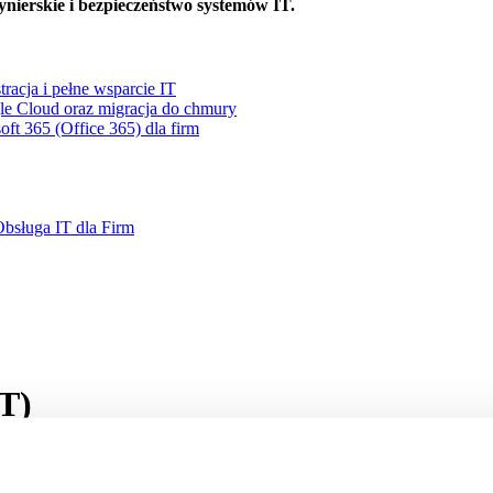
nierskie i bezpieczeństwo systemów IT.
racja i pełne wsparcie IT
le Cloud oraz migracja do chmury
oft 365 (Office 365) dla firm
sługa IT dla Firm
T)
 całkowicie skażonego, suszu tytoniowego, olejów roślinnych, oraz 
 medycznych, określonych w obwieszczeniu Ministra Zdrowia dotycz