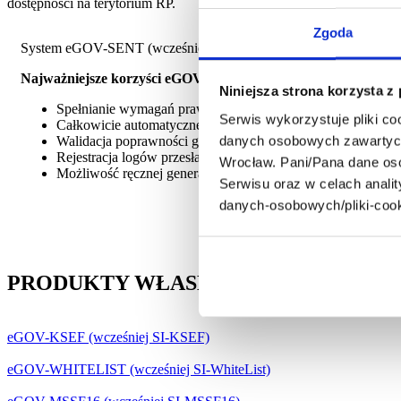
dostępności na terytorium RP.
Zgoda
System
eGOV-
SENT (wcześniej SI-SENT) pozwala na automatyc
Najważniejsze korzyści
eGOV-
SENT:
Niniejsza strona korzysta z
Spełnianie wymagań prawnych w zakresie monitorowania tr
Serwis wykorzystuje pliki co
Całkowicie automatyczne generowanie i wysyłanie komuni
danych osobowych zawartych w
Walidacja poprawności generowanych komunikatów
Rejestracja logów przesłanych komunikatów
Wrocław. Pani/Pana dane os
Możliwość ręcznej generacji komunikatów (reakcja na błędne
Serwisu oraz w celach analit
danych-osobowych/pliki-cook
PRODUKTY WŁASNE
eGOV-KSEF (wcześniej SI-KSEF)
eGOV-WHITELIST (wcześniej SI-WhiteList)