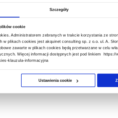
Szczegóły
zną, bezobsługową komunikację systemu SAP z platformą PUESC.
 plików cookie
ansportu towarów wrażliwych
okies. Administratorem zebranych w trakcie korzystania ze stron
katów
 plikach cookies jest akquinet consulting sp. z o.o. ul. A. Sło
obowe zawarte w plikach cookies będą przetwarzane w celu wł
 statusy)
ycznych. Więcej informacji dostępnych jest pod linkiem https:/
ies-klauzula-informacyjna
Ustawienia cookie
Z