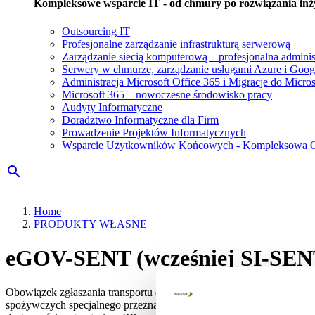
Kompleksowe wsparcie IT - od chmury po rozwiązania inży
Outsourcing IT
Profesjonalne zarządzanie infrastrukturą serwerową
Usługi
Zarządzanie siecią komputerową – profesjonalna administ
Serwery w chmurze, zarządzanie usługami Azure i Goog
Administracja Microsoft Office 365 i Migracje do Micros
Microsoft 365 – nowoczesne środowisko pracy
Audyty Informatyczne
Doradztwo Informatyczne dla Firm
Prowadzenie Projektów Informatycznych
Wsparcie Użytkowników Końcowych - Kompleksowa Ob
search
Home
PRODUKTY WŁASNE
Ścieżka
nawigacyjna
eGOV-SENT (wcześniej SI-SEN
Obowiązek zgłaszania transportu dotyczy przewozu paliwa, alkoholu
spożywczych specjalnego przeznaczenia żywieniowego oraz wyrobów