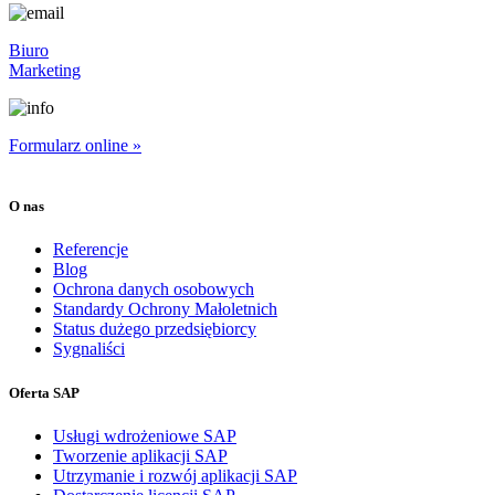
Biuro
Marketing
Formularz online »
O nas
Referencje
Blog
Ochrona danych osobowych
Standardy Ochrony Małoletnich
Status dużego przedsiębiorcy
Sygnaliści
Oferta SAP
Usługi wdrożeniowe SAP
Tworzenie aplikacji SAP
Utrzymanie i rozwój aplikacji SAP