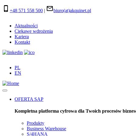
Przejdź
phone_iphone
mail_outline
+48 571 558 500
|
biuro(at)akquinet.pl
do
treści
Aktualności
Ciekawe wdrożenia
Główna
Kariera
nawigacja
Kontakt
PL
EN
OFERTA SAP
Kompletna platforma cyfrowa dla Twoich procesów bizne
Produkty
Business Warehouse
Produkty
S/4HANA