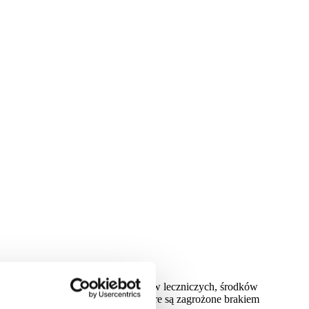
wywozu poza terytorium RP produktów leczniczych, środków
ącym wykazu tych produktów, które są zagrożone brakiem