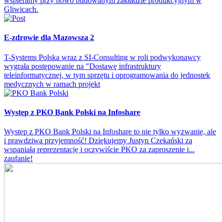
wspieramy przy nowo budowanym zakładzie produkcyjnym w
Gliwicach.
E-zdrowie dla Mazowsza 2
T-Systems Polska wraz z SI-Consulting w roli podwykonawcy
wygrała postępowanie na "Dostawę infrastruktury
teleinformatycznej, w tym sprzętu i oprogramowania do jednostek
medycznych w ramach projekt
Występ z PKO Bank Polski na Infoshare
Występ z PKO Bank Polski na Infoshare to nie tylko wyzwanie, ale
i prawdziwa przyjemność! Dziękujemy Justyn Czekański za
wspaniałą reprezentację i oczywiście PKO za zaproszenie i...
zaufanie!