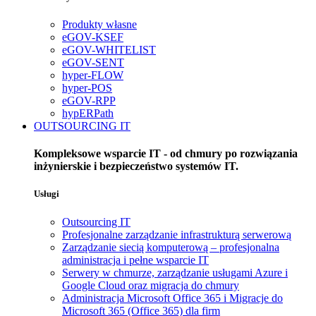
Produkty własne
eGOV-KSEF
eGOV-WHITELIST
eGOV-SENT
hyper-FLOW
hyper-POS
eGOV-RPP
hypERPath
OUTSOURCING IT
Kompleksowe wsparcie IT - od chmury po rozwiązania
inżynierskie i bezpieczeństwo systemów IT.
Usługi
Outsourcing IT
Profesjonalne zarządzanie infrastrukturą serwerową
Zarządzanie siecią komputerową – profesjonalna
administracja i pełne wsparcie IT
Serwery w chmurze, zarządzanie usługami Azure i
Google Cloud oraz migracja do chmury
Administracja Microsoft Office 365 i Migracje do
Microsoft 365 (Office 365) dla firm