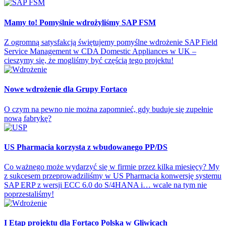
Mamy to! Pomyślnie wdrożyliśmy SAP FSM
Z ogromną satysfakcją świętujemy pomyślne wdrożenie SAP Field
Service Management w CDA Domestic Appliances w UK –
cieszymy się, że mogliśmy być częścią tego projektu!
Nowe wdrożenie dla Grupy Fortaco
O czym na pewno nie można zapomnieć, gdy buduje się zupełnie
nową fabrykę?
US Pharmacia korzysta z wbudowanego PP/DS
Co ważnego może wydarzyć się w firmie przez kilka miesięcy? My
z sukcesem przeprowadziliśmy w US Pharmacia konwersję systemu
SAP ERP z wersji ECC 6.0 do S/4HANA i… wcale na tym nie
poprzestaliśmy!
I Etap projektu dla Fortaco Polska w Gliwicach