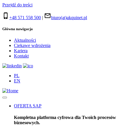
Przejdź do treści
phone_iphone
mail_outline
+48 571 558 500
|
biuro(at)akquinet.pl
Główna nawigacja
Aktualności
Ciekawe wdrożenia
Kariera
Kontakt
PL
EN
OFERTA SAP
Kompletna platforma cyfrowa dla Twoich procesów
biznesowych.