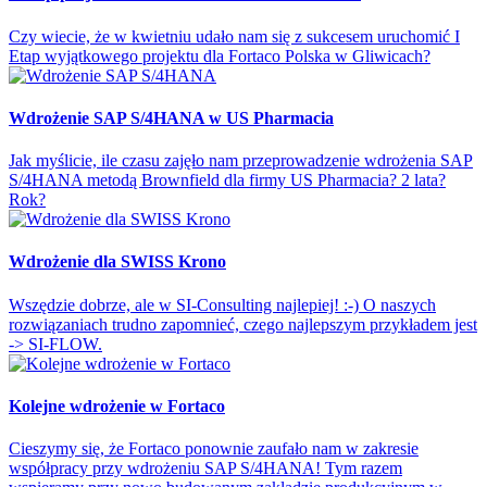
Czy wiecie, że w kwietniu udało nam się z sukcesem uruchomić I
Etap wyjątkowego projektu dla Fortaco Polska w Gliwicach?
Wdrożenie SAP S/4HANA w US Pharmacia
Jak myślicie, ile czasu zajęło nam przeprowadzenie wdrożenia SAP
S/4HANA metodą Brownfield dla firmy US Pharmacia? 2 lata?
Rok?
Wdrożenie dla SWISS Krono
Wszędzie dobrze, ale w SI-Consulting najlepiej! :-) O naszych
rozwiązaniach trudno zapomnieć, czego najlepszym przykładem jest
-> SI-FLOW.
Kolejne wdrożenie w Fortaco
Cieszymy się, że Fortaco ponownie zaufało nam w zakresie
współpracy przy wdrożeniu SAP S/4HANA! Tym razem