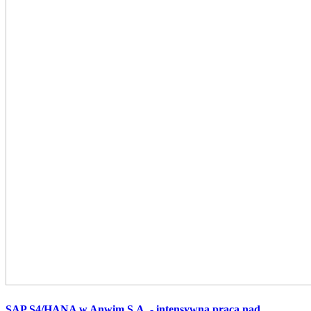
SAP S4/HANA w Anwim S.A. - intensywna praca nad